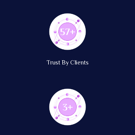
138
+
Trust By Clients
8
+