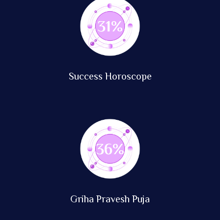
76
%
Success Horoscope
89
%
Griha Pravesh Puja