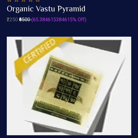
0
Organic Vastu Pyramid
out
Add To Cart
of
₹2250
₹6500
(65.384615384615% Off)
5