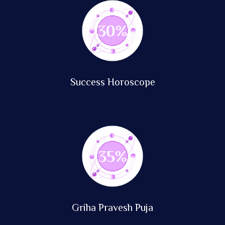
76
%
Success Horoscope
89
%
Griha Pravesh Puja