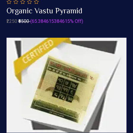
0
Organic Vastu Pyramid
out
Add To Cart
of
₹2250
₹6500
(65.384615384615% Off)
5