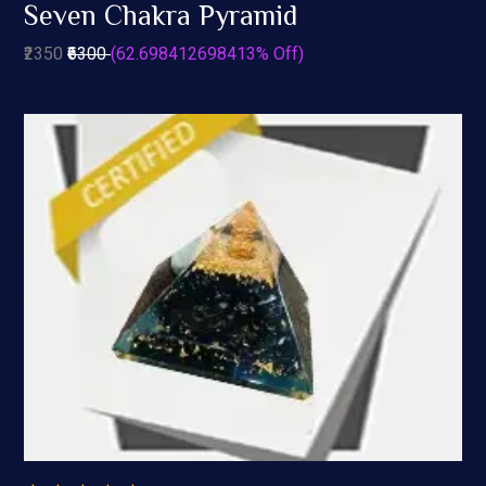
0
Seven Chakra Pyramid
out
Add To Cart
of
₹2350
₹6300
(62.698412698413% Off)
5