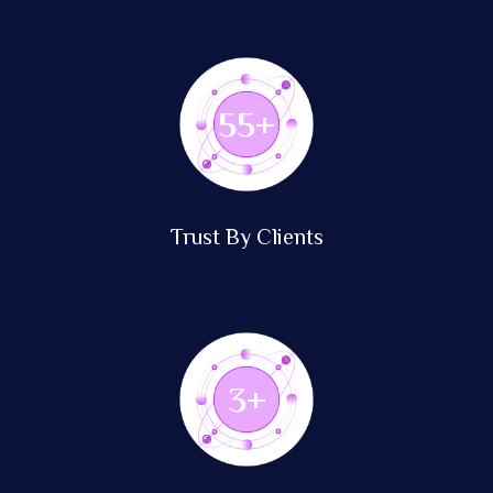
139
+
Trust By Clients
8
+