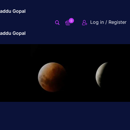
addu Gopal
0
Log in / Register
addu Gopal