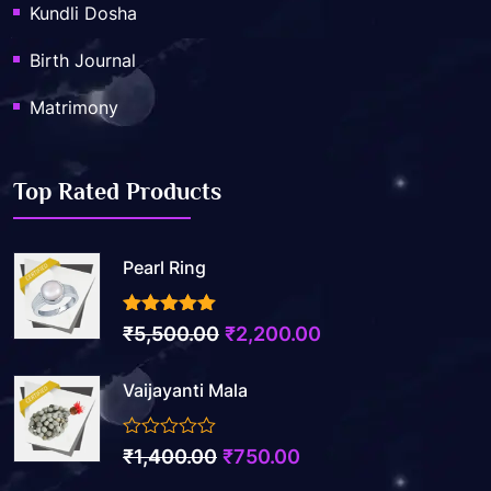
Kundli Dosha
Birth Journal
Matrimony
Top Rated Products
Pearl Ring
3.50
out of 5
Original
Current
₹
5,500.00
₹
2,200.00
price
price
Vaijayanti Mala
was:
is:
₹5,500.00.
₹2,200.00.
0
Original
Current
₹
1,400.00
₹
750.00
out
price
price
of