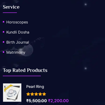
Service
Horoscopes
Kundli Dosha
Birth Journal
Matrimony
Top Rated Products
Pearl Ring
3.50
out of 5
Original
Current
₹
5,500.00
₹
2,200.00