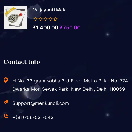
price
price
Vaijayanti Mala
was:
is:
₹5,500.00.
₹2,200.00.
0
Original
Current
₹
1,400.00
₹
750.00
out
price
price
of
5
was:
is:
₹1,400.00.
₹750.00.
Contact Info
H No. 33 gram sabha 3rd Floor Metro Pillar No. 774
Dwarka Mor, Sewak Park, New Delhi, Delhi 110059
Support@merikundli.com
+(91)706-531-0431