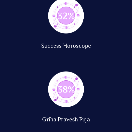
74
%
Success Horoscope
87
%
Griha Pravesh Puja