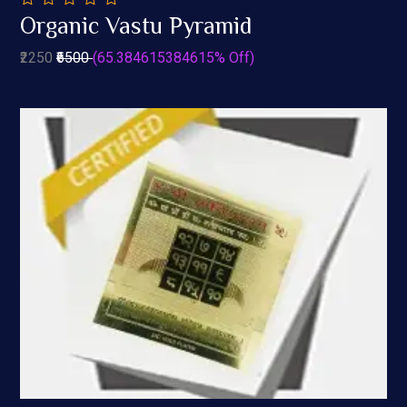
0
Organic Vastu Pyramid
out
Add To Cart
of
₹2250
₹6500
(65.384615384615% Off)
5