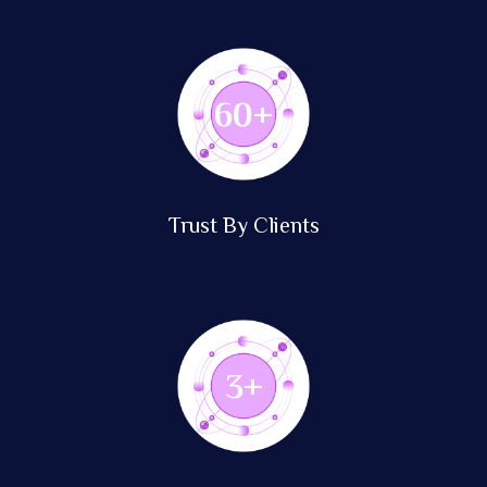
135
+
Trust By Clients
8
+