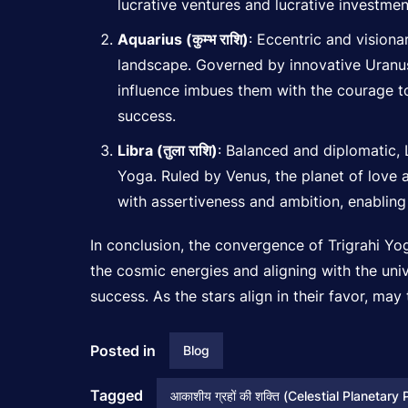
lucrative ventures and lucrative investment
Aquarius (कुम्भ राशि)
: Eccentric and visiona
landscape. Governed by innovative Uranus,
influence imbues them with the courage t
success.
Libra (तुला राशि)
: Balanced and diplomatic, 
Yoga. Ruled by Venus, the planet of love 
with assertiveness and ambition, enabling t
In conclusion, the convergence of Trigrahi Yog
the cosmic energies and aligning with the uni
success. As the stars align in their favor, ma
Posted in
Blog
Tagged
आकाशीय ग्रहों की शक्ति (Celestial Planetary