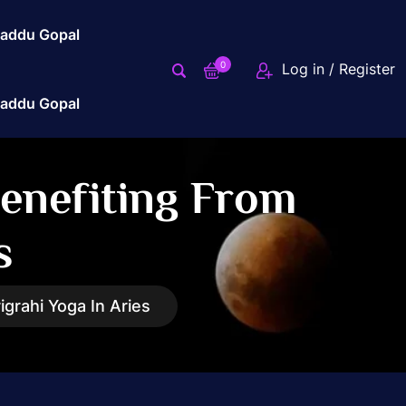
addu Gopal
0
Log in / Register
addu Gopal
Benefiting From
s
igrahi Yoga In Aries