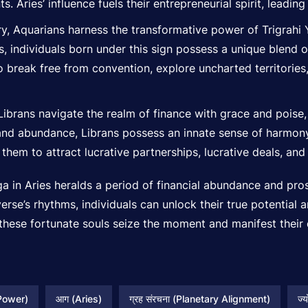
s. Aries’ influence fuels their entrepreneurial spirit, leadin
ry, Aquarians harness the transformative power of Trigrahi Y
 individuals born under this sign possess a unique blend of
o break free from convention, explore uncharted territorie
Librans navigate the realm of finance with grace and poise, 
and abundance, Librans possess an innate sense of harmony 
hem to attract lucrative partnerships, lucrative deals, and f
a in Aries heralds a period of financial abundance and pros
verse’s rhythms, individuals can unlock their true potentia
y these fortunate souls seize the moment and manifest their 
 Power)
आग (Aries)
ग्रह संरचना (Planetary Alignment)
ज्