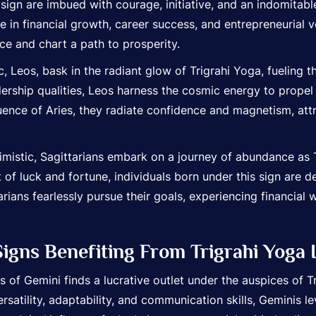
sign are imbued with courage, initiative, and an indomitable 
e in financial growth, career success, and entrepreneurial 
ce and chart a path to prosperity.
c, Leos, bask in the radiant glow of Trigrahi Yoga, fueling t
dership qualities, Leos harness the cosmic energy to propel 
ence of Aries, they radiate confidence and magnetism, attra
mistic
, Sagittarians embark on a journey of abundance as Tr
of luck and fortune, individuals born under this sign are de
rians fearlessly pursue their goals, experiencing financial 
Signs Benefiting From Trigrahi Yoga 
ss of Gemini finds a lucrative outlet under the auspices of 
atility, adaptability, and communication skills, Geminis lev