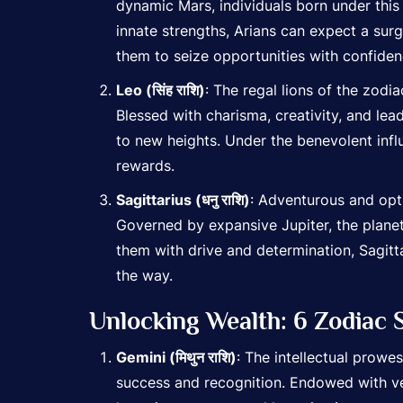
dynamic Mars, individuals born under this 
innate strengths, Arians can expect a surg
them to seize opportunities with confiden
Leo (सिंह राशि)
: The regal lions of the zodia
Blessed with charisma, creativity, and lea
to new heights. Under the benevolent influ
rewards.
Sagittarius (धनु राशि)
:
Adventurous and opti
Governed by expansive Jupiter, the planet 
them with drive and determination, Sagitta
the way.
Unlocking Wealth: 6 Zodiac 
Gemini (मिथुन राशि)
: The intellectual prowe
success and recognition. Endowed with vers