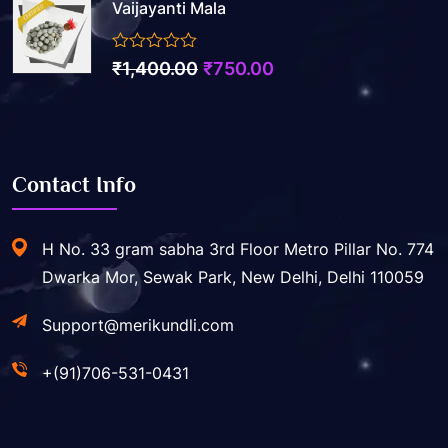
Vaijayanti Mala
was:
is:
₹5,500.00.
₹2,200.00.
0
Original
Current
₹
1,400.00
₹
750.00
out
price
price
of
5
was:
is:
₹1,400.00.
₹750.00.
Contact Info
H No. 33 gram sabha 3rd Floor Metro Pillar No. 774
Dwarka Mor, Sewak Park, New Delhi, Delhi 110059
Support@merikundli.com
+(91)706-531-0431