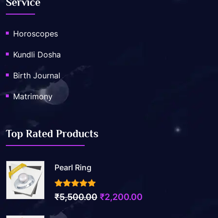
Service
Horoscopes
Kundli Dosha
Birth Journal
Matrimony
Top Rated Products
Pearl Ring
3.50
out of 5
Original
Current
₹
5,500.00
₹
2,200.00
price
price