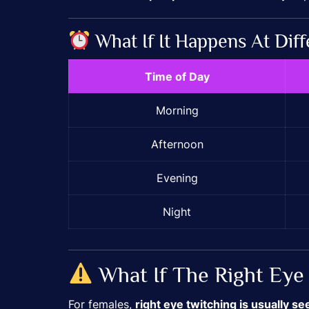
What If It Happens At Dif
Time of Day
Morning
Afternoon
Evening
Night
What If The Right Eye
For females,
right eye twitching is usually s