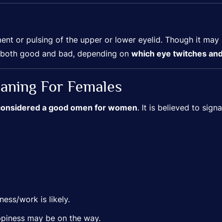
nt or pulsing of the upper or lower eyelid. Though it may se
 – both good and bad, depending on
which eye twitches an
aning For Females
s considered a good omen for women
. It is believed to sign
ess/work is likely.
ppiness may be on the way.