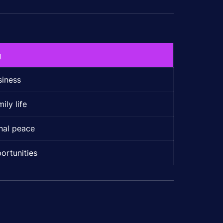
g
siness
ily life
onal peace
ortunities