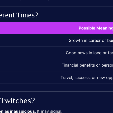
ferent Times?
Possible Meanin
Growth in career or bu
Good news in love or fam
Financial benefits or pers
Travel, success, or new opp
 Twitches?
een as inauspicious
. It may signal: