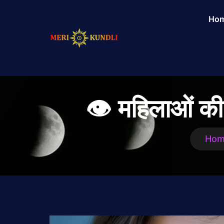
Ho
👁 महिलाओं की 
Ho