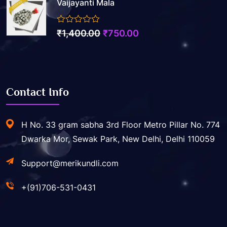
Vaijayanti Mala
was:
is:
₹5,500.00.
₹2,200.00.
0
Original
Current
₹
1,400.00
₹
750.00
out
price
price
of
5
was:
is:
₹1,400.00.
₹750.00.
Contact Info
H No. 33 gram sabha 3rd Floor Metro Pillar No. 774
Dwarka Mor, Sewak Park, New Delhi, Delhi 110059
Support@merikundli.com
+(91)706-531-0431