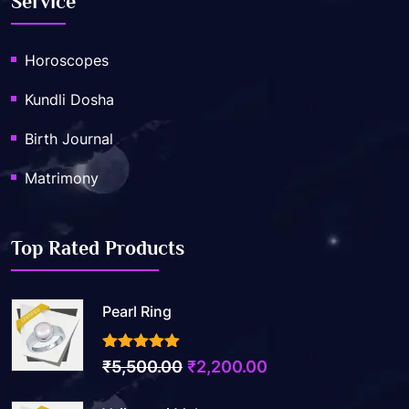
Service
Horoscopes
Kundli Dosha
Birth Journal
Matrimony
Top Rated Products
Pearl Ring
3.50
out of 5
Original
Current
₹
5,500.00
₹
2,200.00
price
price