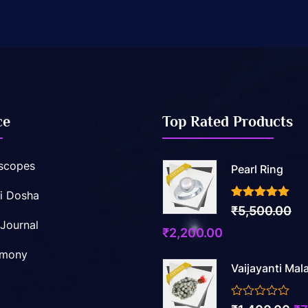
ce
Top Rated Products
scopes
Pearl Ring
i Dosha
3.50
out of 5
₹
5,500.00
 Journal
Original
Current
₹
2,200.00
price
price
imony
Vaijayanti Mal
was:
is:
₹5,500.00.
₹2,200.00.
0