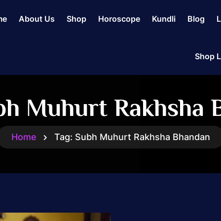
me
About Us
Shop
Horoscope
Kundli
Blog
L
Shop L
bh Muhurt Rakhsha 
Home
Tag:
Subh Muhurt Rakhsha Bhandan