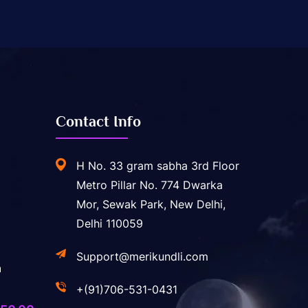
Contact Info
H No. 33 gram sabha 3rd Floor
Metro Pillar No. 774 Dwarka
Mor, Sewak Park, New Delhi,
Delhi 110059
Support@merikundli.com
a
+(91)706-531-0431