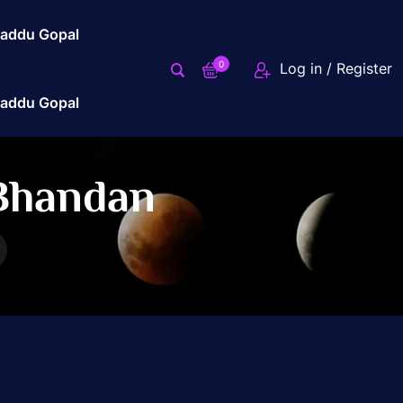
addu Gopal
0
Log in / Register
addu Gopal
Bhandan