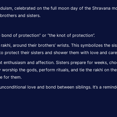
nduism, celebrated on the full moon day of the Shravana mont
rothers and sisters.
bond of protection” or “the knot of protection”.
a rakhi, around their brothers’ wrists. This symbolizes the sis
 to protect their sisters and shower them with love and care
at
enthusiasm and affection. Sisters prepar
e for weeks, choo
orship the gods, perform rituals, and tie the rakhi on their 
re for them.
unconditional
love and bond between siblings. It’s a reminde