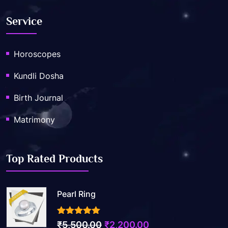
Service
Horoscopes
Kundli Dosha
Birth Journal
Matrimony
Top Rated Products
Pearl Ring
3.50
out of 5
Original
Current
₹
5,500.00
₹
2,200.00