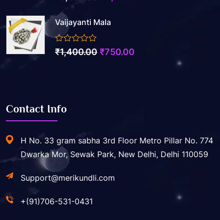
price
price
Vaijayanti Mala
was:
is:
₹5,500.00.
₹2,200.00.
0
Original
Current
₹
1,400.00
₹
750.00
out
price
price
of
5
was:
is:
₹1,400.00.
₹750.00.
Contact Info
H No. 33 gram sabha 3rd Floor Metro Pillar No. 774
Dwarka Mor, Sewak Park, New Delhi, Delhi 110059
Support@merikundli.com
+(91)706-531-0431