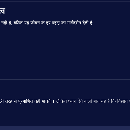
्व
न
नहीं
है,
बल्कि
यह
जीवन
के
हर
पहलू
का
मार्गदर्शन
देती
है:
ूरी
तरह
से
प्रमाणित
नहीं
मानती।
लेकिन
ध्यान
देने
वाली
बात
यह
है
कि
विज्ञान