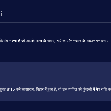
i
गोलीय
नक्शा
है
जो
आपके
जन्म
के
समय,
तारीख
और
स्थान
के
आधार
पर
बनाया
सुबह
8:
15
बजे
सासाराम,
बिहार
में
हुआ
है,
तो
उस
व्यक्ति
की
कुंडली
में
मेष
राशि
क