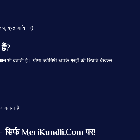
जाप,
व्रत
आदि। ()
े
हैं?
धान
भी
बताती
है।
योग्य
ज्योतिषी
आपके
ग्रहों
की
स्थिति
देखकर:
सब
बताता
है
—
सिर्फ
MeriKundli.
Com
पर!