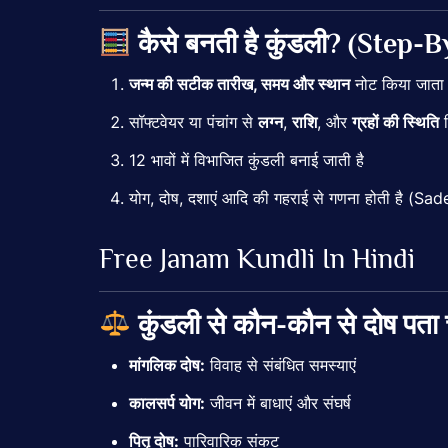
कैसे
बनती
है
कुंडली? (
Step-
B
जन्म
की
सटीक
तारीख,
समय
और
स्थान
नोट
किया
जात
सॉफ्टवेयर
या
पंचांग
से
लग्न
,
राशि
,
और
ग्रहों
की
स्थिति
12
भावों
में
विभाजित
कुंडली
बनाई
जाती
है
योग,
दोष,
दशाएं
आदि
की
गहराई
से
गणना
होती
है (
Sade
Free
Janam
Kundli
In
Hindi
कुंडली
से
कौन-
कौन
से
दोष
पता
मांगलिक
दोष:
विवाह
से
संबंधित
समस्याएं
कालसर्प
योग:
जीवन
में
बाधाएं
और
संघर्ष
पितृ
दोष:
पारिवारिक
संकट