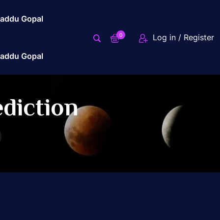
addu Gopal
0
Log in / Register
addu Gopal
diction