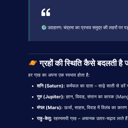
उदाहरण:
चंद्रमा
का
प्रभाव
समुद्र
की
लहरों
पर
प
ग्रहों
की
स्थिति
कैसे
बदलती
है
हर
ग्रह
का
अपना
एक
स्वभाव
होता
है:
शनि (
Saturn):
कर्मफल
का
दाता –
साढ़े
साती
से
डरें
गुरु (
Jupiter):
ज्ञान,
विवाह,
संतान
का
कारक (
Mang
मंगल (
Mars):
ऊर्जा,
साहस,
विवाह
में
विलंब
का
कार
राहु-
केतु:
रहस्यमयी
ग्रह –
अचानक
उतार-
चढ़ाव
लाते
हैं