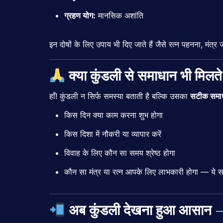
ग्रहण
योग:
मानसिक
अशांति
इन
दोषों
के
लिए
उपाय
भी
दिए
जाते
हैं
जैसे
रत्न
पहनना,
मंत्र
क्या
कुंडली
से
समाधान
भी
मिलत
हाँ!
कुंडली
न
सिर्फ
समस्या
बताती
है
बल्कि
उसका
सटीक
समा
किस
दिन
क्या
काम
करना
शुभ
होगा
किस
दिशा
में
नौकरी
या
व्यापार
करें
विवाह
के
लिए
कौन
सा
समय
श्रेष्ठ
होगा
कौन
सा
मंत्र
या
रत्न
आपके
लिए
लाभकारी
होगा —
ये
अब
कुंडली
देखना
हुआ
आसान 