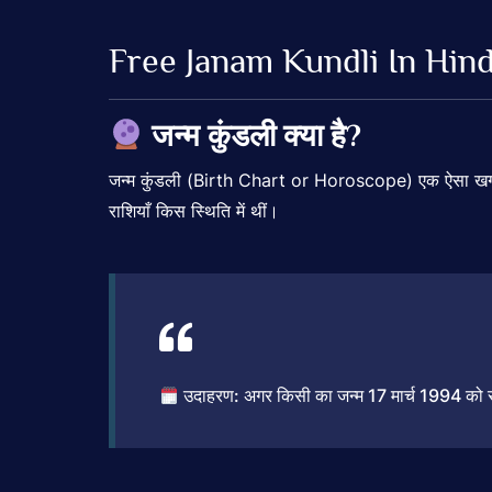
Free
Janam
Kundli
In
Hind
जन्म
कुंडली
क्या
है?
जन्म
कुंडली (
Birth
Chart
or
Horoscope)
एक
ऐसा
ख
राशियाँ
किस
स्थिति
में
थीं।
उदाहरण:
अगर
किसी
का
जन्म
17
मार्च
1994
को