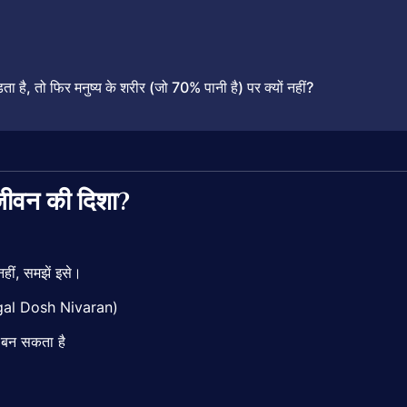
ड़ता
है,
तो
फिर
मनुष्य
के
शरीर (
जो
70%
पानी
है)
पर
क्यों
नहीं?
जीवन
की
दिशा?
नहीं,
समझें
इसे।
al Dosh Nivaran
)
ण
बन
सकता
है