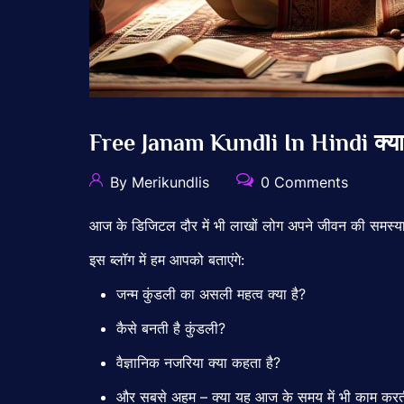
Free Janam Kundli In Hindi क्या सच 
By Merikundlis
0 Comments
आज
के
डिजिटल
दौर
में
भी
लाखों
लोग
अपने
जीवन
की
समस्य
इस
ब्लॉग
में
हम
आपको
बताएंगे:
जन्म
कुंडली
का
असली
महत्व
क्या
है?
कैसे
बनती
है
कुंडली?
वैज्ञानिक
नजरिया
क्या
कहता
है?
और
सबसे
अहम –
क्या
यह
आज
के
समय
में
भी
काम
कर