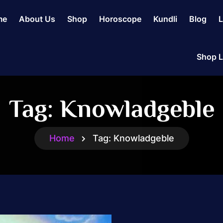
me
About Us
Shop
Horoscope
Kundli
Blog
L
Shop L
Tag:
Knowladgeble
Home
Tag:
Knowladgeble