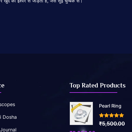
 खुद को ईश्वर से जोड़ता है, जैसे सुई चुम्बक से।
ce
Top Rated Products
scopes
Pearl Ring
i Dosha
3.50
out of 5
₹
5,500.00
 Journal