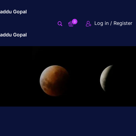
addu Gopal
0
Log in / Register
addu Gopal