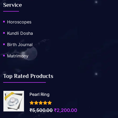
Service
Horoscopes
Kundli Dosha
Birth Journal
Matrimony
Top Rated Products
Pearl Ring
3.50
out of 5
Original
Current
₹
5,500.00
₹
2,200.00
price
price