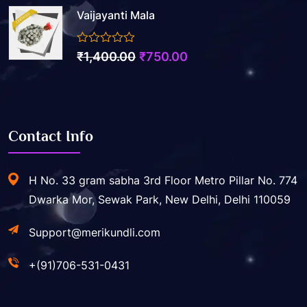
Vaijayanti Mala
was:
is:
₹5,500.00.
₹2,200.00.
0
Original
Current
₹
1,400.00
₹
750.00
out
price
price
of
5
was:
is:
₹1,400.00.
₹750.00.
Contact Info
H No. 33 gram sabha 3rd Floor Metro Pillar No. 774
Dwarka Mor, Sewak Park, New Delhi, Delhi 110059
Support@merikundli.com
+(91)706-531-0431