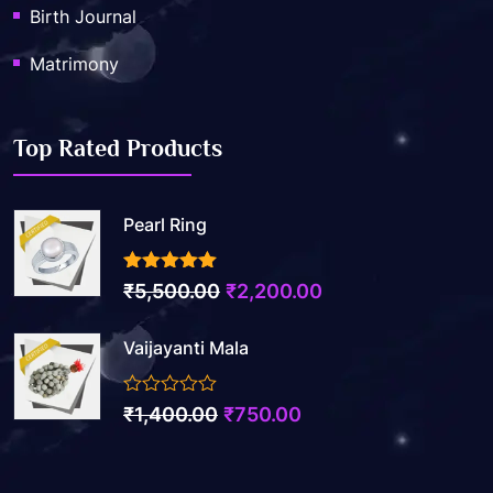
Birth Journal
Matrimony
Top Rated Products
Pearl Ring
3.50
out of 5
Original
Current
₹
5,500.00
₹
2,200.00
price
price
Vaijayanti Mala
was:
is:
₹5,500.00.
₹2,200.00.
0
Original
Current
₹
1,400.00
₹
750.00
out
price
price
of
5
was:
is: