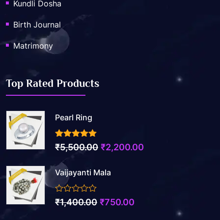
Kundli Dosha
Birth Journal
Matrimony
Top Rated Products
Pearl Ring
3.50
out of 5
Original
Current
₹
5,500.00
₹
2,200.00
price
price
Vaijayanti Mala
was:
is:
₹5,500.00.
₹2,200.00.
0
Original
Current
₹
1,400.00
₹
750.00
out
price
price
of