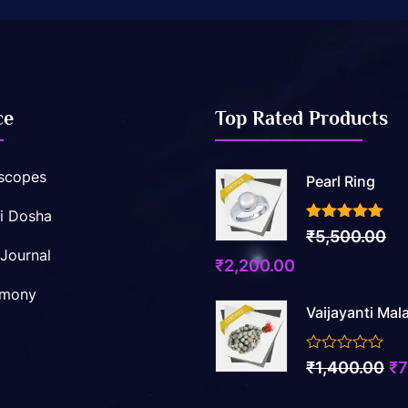
ce
Top Rated Products
scopes
Pearl Ring
i Dosha
3.50
out of 5
₹
5,500.00
 Journal
Original
Current
₹
2,200.00
price
price
imony
Vaijayanti Mal
was:
is:
₹5,500.00.
₹2,200.00.
0
Ori
₹
1,400.00
₹
7
out
pr
of
5