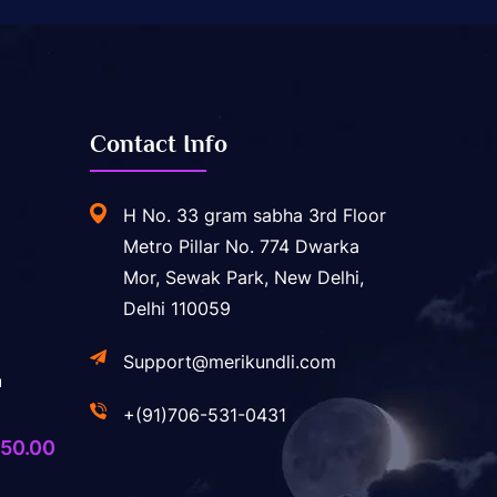
Contact Info
H No. 33 gram sabha 3rd Floor
Metro Pillar No. 774 Dwarka
Mor, Sewak Park, New Delhi,
Delhi 110059
Support@merikundli.com
a
+(91)706-531-0431
ginal
Current
50.00
ice
price