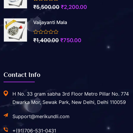
3.50
out of 5
₹
5,500.00
₹
2,200.00
Vaijayanti Mala
0
₹
1,400.00
₹
750.00
out
of
5
Contact Info
H No. 33 gram sabha 3rd Floor Metro Pillar No. 774
Dwarka Mor, Sewak Park, New Delhi, Delhi 110059
Support@merikundli.com
+(91)706-531-0431