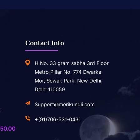
Contact Info
H No. 33 gram sabha 3rd Floor
Metro Pillar No. 774 Dwarka
Mor, Sewak Park, New Delhi,
Delhi 110059
Support@merikundli.com
a
+(91)706-531-0431
ginal
Current
50.00
ice
price