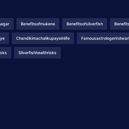
nagar
Benefitsofmukene
Benefitsofsilverfish
Benefits
aye
Chandikimachalikupayeinlife
Famousastrologerindwa
isks
Silverfishhealthrisks