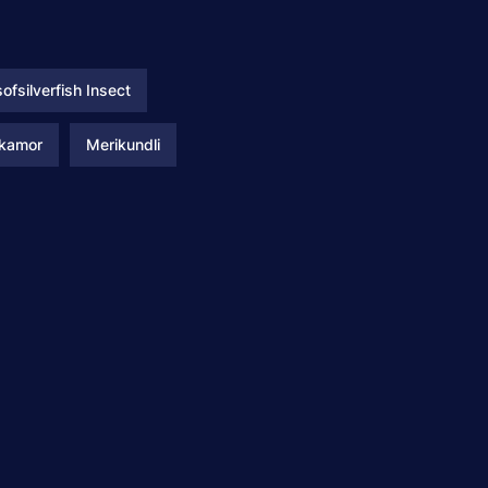
ofsilverfish Insect
rkamor
Merikundli