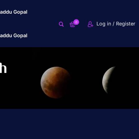
addu Gopal
0
Log in / Register
addu Gopal
sh